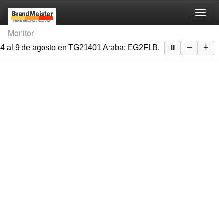
Monitor
−
+
⏸
 4 al 9 de agosto en TG21401 Araba: EG2FLB. QSL a 1 solo conta